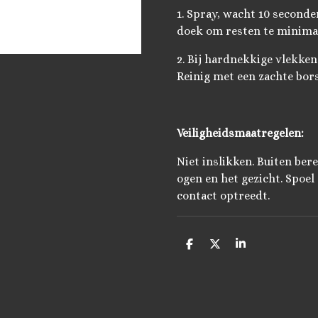
1. Spray, wacht 10 seconde
doek om resten te minimal
2. Bij hardnekkige vlekken
Reinig met een zachte bors
Veiligheidsmaatregelen:
Niet inslikken. Buiten be
ogen en het gezicht. Spoel 
contact optreedt.
D
D
S
e
e
h
l
e
a
e
l
r
n
e