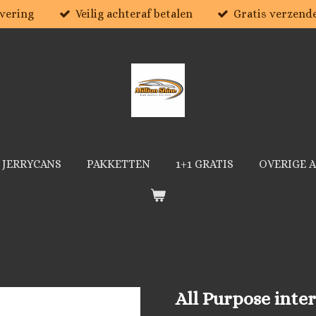
evering
Veilig achteraf betalen
Gratis verzend
JERRYCANS
PAKKETTEN
1+1 GRATIS
OVERIGE 
All Purpose inte