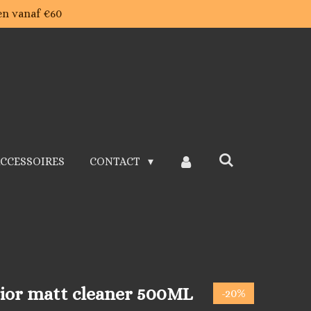
en vanaf €60
ACCESSOIRES
CONTACT
rior matt cleaner 500ML
-20%